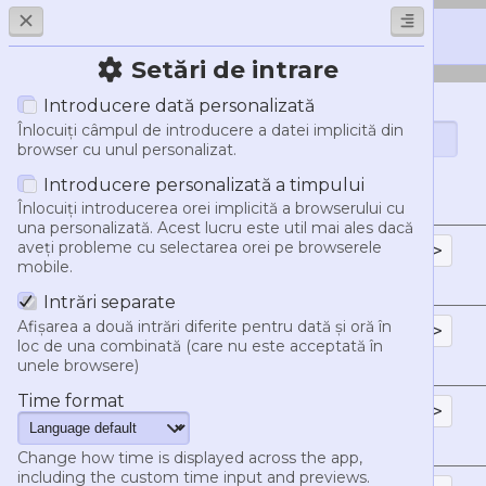
Setări de intrare
Introducere dată personalizată
Generați indicatori
Data și timpu
Înlocuiți câmpul de introducere a datei implicită din
browser cu unul personalizat.
Introducere personalizată a timpului
Sintaxa chat-ului
Înlocuiți introducerea orei implicită a browserului cu
una personalizată. Acest lucru este util mai ales dacă
aveți probleme cu selectarea orei pe browserele
<t:1786025280:d>
mobile.
06.08.2026
Intrări separate
Afișarea a două intrări diferite pentru dată și oră în
<t:1786025280:D>
loc de una combinată (care nu este acceptată în
unele browsere)
6 august 2026
Time format
<t:1786025280:t>
16:08
Change how time is displayed across the app,
including the custom time input and previews.