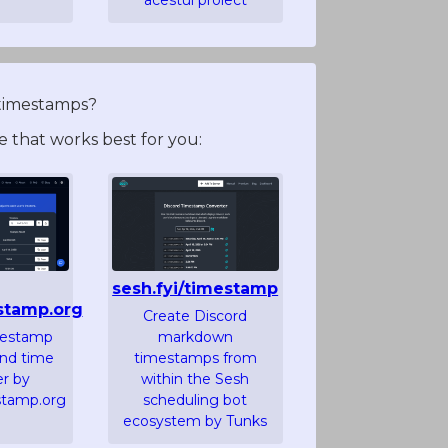
 timestamps?
 that works best for you:
sesh.fyi/timestamp
stamp.org
Create Discord
mestamp
markdown
and time
timestamps from
er by
within the Sesh
stamp.org
scheduling bot
ecosystem by Tunks