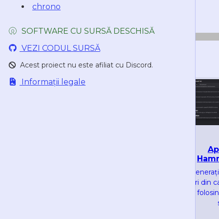
1786025280
chrono
1786025280
SOFTWARE CU SURSĂ DESCHISĂ
VEZI CODUL SURSĂ
Acest proiect nu este afiliat cu Discord.
Informații legale
Ap
Server oficial
Ham
HammerTime
Generaț
Discutați site-ul web,
uri din 
testați sintaxa și
folosi
sugerați caracteristici