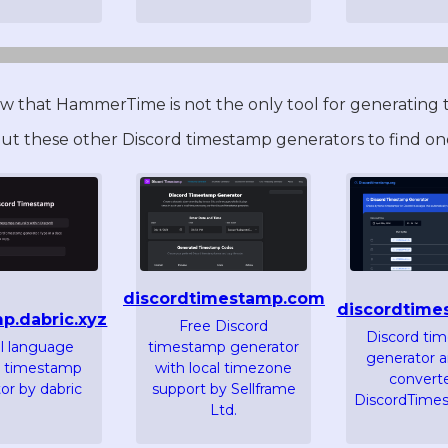
w that HammerTime is not the only tool for generating
t these other Discord timestamp generators to find one
discordtimestamp.com
discordtime
p.dabric.xyz
Free Discord
Discord ti
l language
timestamp generator
generator 
d timestamp
with local timezone
convert
or by dabric
support by Sellframe
DiscordTime
Ltd.