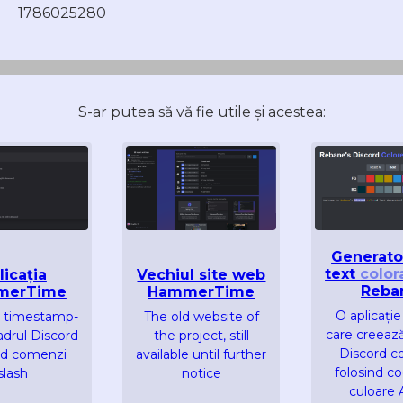
1786025280
S-ar putea să vă fie utile și acestea:
Generato
text
color
licația
Vechiul site web
Reba
merTime
HammerTime
O aplicație
i timestamp-
The old website of
care creeaz
cadrul Discord
the project, still
Discord co
nd comenzi
available until further
folosind co
slash
notice
culoare