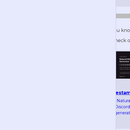
Did you kno
You may want to check ou
r.3v.fi/discord-
timestam
timestamps
Natura
A simple and fast
Discor
timestamp generator
generat
by 3ventic