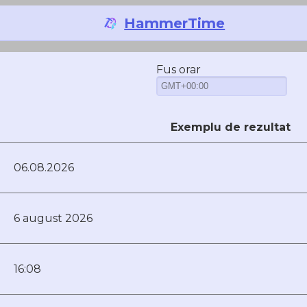
HammerTime
 de timp pentru mesajele de 
Fus orar
Exemplu de rezultat
06.08.2026
6 august 2026
16:08