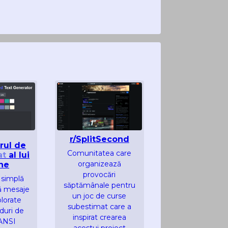
r/SplitSecond
rul de
Comunitatea care
at
al lui
organizează
ne
provocări
 simplă
săptămânale pentru
ă mesaje
un joc de curse
lorate
subestimat care a
duri de
inspirat crearea
 ANSI
acestui proiect