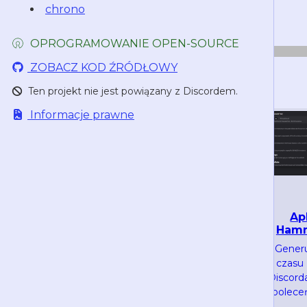
1785950760
kalendarzu.
chrono
1785950760
OPROGRAMOWANIE OPEN-SOURCE
ZOBACZ KOD ŹRÓDŁOWY
Ten projekt nie jest powiązany z Discordem.
Informacje prawne
Oficjalny serwer
Ap
HammerTime
Ham
Dyskutuj na temat
Generu
strony, testuj składnię
czasu
i proponuj nowe
Discord
funkcje
poleceń