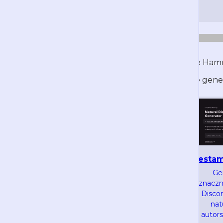
Czy wiesz, że Ha
Warto sprawdzić inne genera
timestam
r.3v.fi/discord-
timestamps
Ge
Prosty i szybki
znaczn
generator
Discor
znaczników czasu
nat
firmy 3ventic
autors