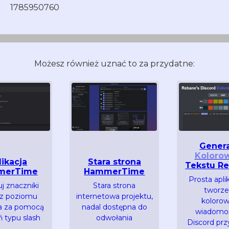
1785950760
Możesz również uznać to za przydatne:
Gener
Koloro
likacja
Stara strona
Tekstu Re
merTime
HammerTime
Prosta apli
j znaczniki
Stara strona
tworze
 z poziomu
internetowa projektu,
koloro
a za pomocą
nadal dostępna do
wiadomoś
 typu slash
odwołania
Discord prz