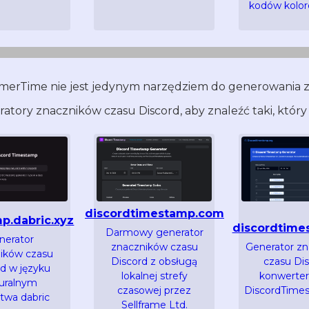
kodów kolo
mmerTime nie jest jedynym narzędziem do generowania 
tory znaczników czasu Discord, aby znaleźć taki, który 
discordtimestamp.com
p.dabric.xyz
discordtime
Darmowy generator
nerator
znaczników czasu
Generator z
ików czasu
Discord z obsługą
czasu Dis
d w języku
lokalnej strefy
konwerter
uralnym
czasowej przez
DiscordTime
twa dabric
Sellframe Ltd.