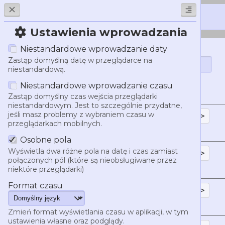
Ustawienia wprowadzania
Niestandardowe wprowadzanie daty
Generator znacznik
Data i czas
Zastąp domyślną datę w przeglądarce na
niestandardową.
Niestandardowe wprowadzanie czasu
Składnia
Zastąp domyślny czas wejścia przeglądarki
niestandardowym. Jest to szczególnie przydatne,
jeśli masz problemy z wybraniem czasu w
<t:1785950760:d>
przeglądarkach mobilnych.
05.08.2026
Osobne pola
Wyświetla dwa różne pola na datę i czas zamiast
<t:1785950760:D>
połączonych pól (które są nieobsługiwane przez
niektóre przeglądarki)
5 sierpnia 2026
Format czasu
<t:1785950760:t>
19:26
Zmień format wyświetlania czasu w aplikacji, w tym
ustawienia własne oraz podglądy.