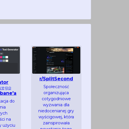
r/SplitSecond
ator
Społeczność
wego
organizująca
bane'a
cotygodniowe
kacja do
wyzwania dla
nia
niedocenianej gry
wych
wyścigowej, która
ci na
zainspirowała
y użyciu
powstanie tego